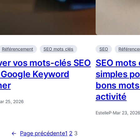
Référencement
SEO mots clés
SEO
Référenc
ver vos mots-clés SEO
SEO mots c
 Google Keyword
simples po
ner
bons mots 
activité
ar 25, 2026
EstelleP
·
Mar 23, 202
←
Page précédente
1
2
3