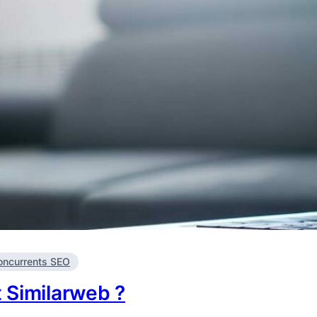
oncurrents SEO
t Similarweb ?