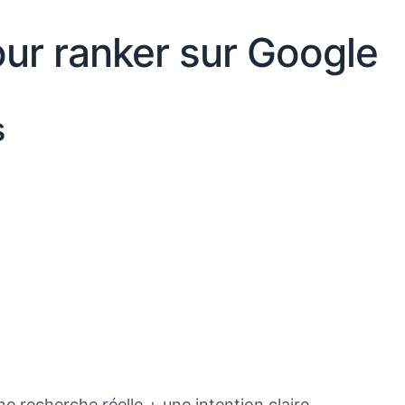
ur ranker sur Google
s
 recherche réelle + une intention claire.