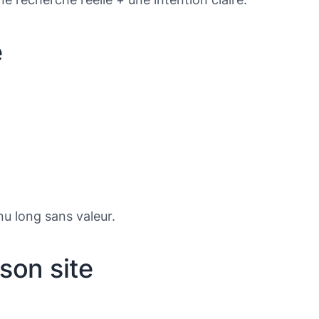
é
u long sans valeur.
son site