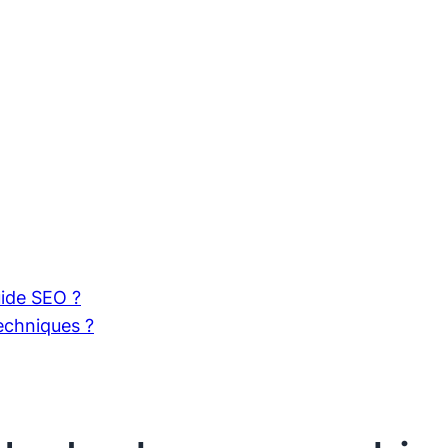
ide SEO ?
echniques ?