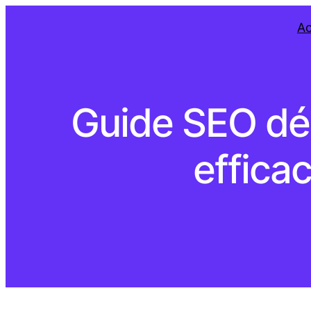
Ac
Guide SEO déb
effica