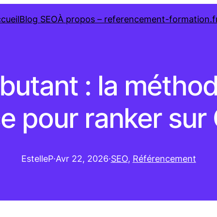
cueil
Blog SEO
À propos – referencement-formation.f
utant : la méthode 
ce pour ranker sur
EstelleP
·
Avr 22, 2026
·
SEO
, 
Référencement